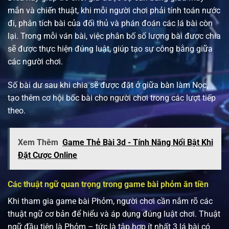
mắn và chiến thuật, khi mỗi người chơi phải tính toán nước
đi, phân tích bài của đối thủ và phán đoán các lá bài còn
lại. Trong mỗi ván bài, việc phân bố số lượng bài được chia
sẽ được thực hiện đúng luật, giúp tạo sự công bằng giữa
các người chơi.
Số bài dư sau khi chia sẽ được đặt ở giữa bàn làm Nọc,
tạo thêm cơ hội bốc bài cho người chơi trong các lượt tiếp
theo.
Xem Thêm
Game Thẻ Bài 3d - Tính Năng Nổi Bật Khi
Đặt Cược Online
Các thuật ngữ quan trọng trong game bài phỏm ăn tiền
Khi tham gia game bài Phỏm, người chơi cần nắm rõ các
thuật ngữ cơ bản để hiểu và áp dụng đúng luật chơi. Thuật
ngữ đầu tiên là Phỏm – tức là tập hợp ít nhất 3 lá bài có