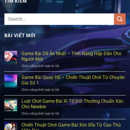
TÌM KIẾM
BÀI VIẾT MỚI
Game Bài Dễ Ăn Nhất – Tính Năng Hấp Dẫn Cho
Người Mới
Chức năng bình luận bị tắt
ở
Game
Bài
Game Bài Quay Hũ – Chiến Thuật Chơi Từ Chuyên
Dễ
Gia Số 1
Ăn
Chức năng bình luận bị tắt
ở
Nhất
Game
–
Bài
Luật Chơi Game Bài Xì Tố Đổi Thưởng Chuẩn Xác
Tính
Quay
Năng
Cho Newbie
Hũ
Hấp
Chức năng bình luận bị tắt
ở
–
Dẫn
Luật
Chiến
Cho
Chơi
Chiến Thuật Chơi Game Bài Xóc Đĩa Từ Cao Thủ
Thuật
Người
Game
Chơi