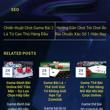
SEO
Chiến thuật Chơi Game Bài 2
Hướng Dẫn Chơi Trò Chơi Ăn
Lá Từ Cao Thủ Hàng Đầu
Bài Chuẩn Xác Số 1 Hiện Nay
RELATED POSTS
24
24
24
Th3
Th3
Th3
Game Đánh Bài
Game Bài Lá –
Game Thẻ Bài
Online Đổi Tiền
Thế Giới Giải
3d – Tính Năng
Mặt – Sự Lựa
Trí Không Giới
Nổi Bật Khi Đặt
Chọn Hấp Dẫn
Hạn Tại
Cược Online
Zomclub
Game đánh bài
Game thẻ bài
Game bài lá từ
online đổi tiền
3D zomclub đã