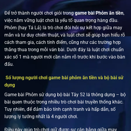
Để trở thành người chơi giỏi trong
game bài Phỏm ăn tiền
,
việc nắm vững luật chơi là yếu tố quan trọng hàng đầu.
Phỏm (hay Tá Lả) là trò chơi đòi hỏi sự kết hợp giữa may
mắn và tư duy chiến thuật, và luật chơi sẽ giúp bạn hiểu rõ
cách tham gia, cách tính điểm, cũng như các trường hợp
thắng thua trong mỗi ván bài. Dưới đây là luật chơi chuẩn
xác số 1 mà người mới cần nắm rõ trước khi bước vào bàn
đấu.
Số lượng người chơi game bài phỏm ăn tiền và bộ bài sử
dụng
Game bài Phỏm sử dụng bộ bài Tây 52 lá thông dụng – bộ
bài quen thuộc trong nhiều trò chơi bài truyền thống khác.
Tuy nhiên, để đảm bảo tính cạnh tranh và hấp dẫn, số
lượng lý tưởng nhất là 4 người chơi.
Điều này giúp trò chơi giữ được sự cân bằng giữa may