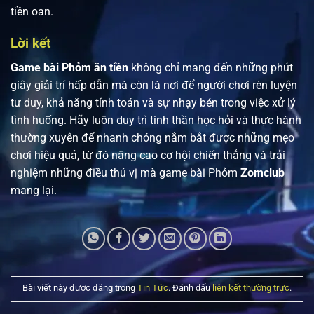
tiền oan.
Lời kết
Game bài Phỏm ăn tiền
không chỉ mang đến những phút
giây giải trí hấp dẫn mà còn là nơi để người chơi rèn luyện
tư duy, khả năng tính toán và sự nhạy bén trong việc xử lý
tình huống. Hãy luôn duy trì tinh thần học hỏi và thực hành
thường xuyên để nhanh chóng nắm bắt được những mẹo
chơi hiệu quả, từ đó nâng cao cơ hội chiến thắng và trải
nghiệm những điều thú vị mà game bài Phỏm
Zomclub
mang lại.
Bài viết này được đăng trong
Tin Tức
. Đánh dấu
liên kết thường trực
.