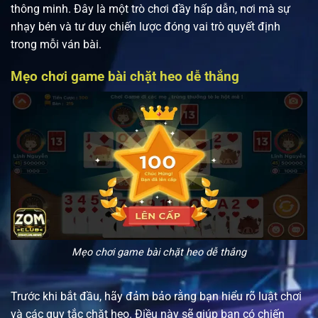
thông minh. Đây là một trò chơi đầy hấp dẫn, nơi mà sự
nhạy bén và tư duy chiến lược đóng vai trò quyết định
trong mỗi ván bài.
Mẹo chơi game bài chặt heo dễ thắng
Mẹo chơi game bài chặt heo dễ thắng
Trước khi bắt đầu, hãy đảm bảo rằng bạn hiểu rõ luật chơi
và các quy tắc chặt heo. Điều này sẽ giúp bạn có chiến