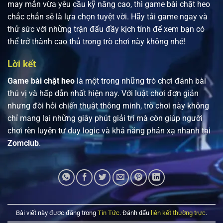
may mắn vừa yêu cầu kỹ năng cao, thì game bài chặt heo
chắc chắn sẽ là lựa chọn tuyệt vời. Hãy tải game ngay và
thử sức với những trận đấu đầy kịch tính để xem bạn có
thể trở thành cao thủ trong trò chơi này không nhé!
Lời kết
Game bài chặt heo
là một trong những trò chơi đánh bài
thú vị và hấp dẫn nhất hiện nay. Với luật chơi đơn giản
nhưng đòi hỏi chiến thuật thông minh, trò chơi này không
chỉ mang lại những giây phút giải trí mà còn giúp người
chơi rèn luyện tư duy logic và khả năng phản xạ nhanh tại
Zomclub
.
Bài viết này được đăng trong
Tin Tức
. Đánh dấu
liên kết thường trực
.