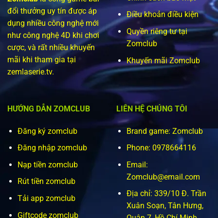
đổi thưởng uy tín được áp
Điều khoản điều kiện
dụng nhiều công nghệ mới
Quyền riêng tư tại
như công nghệ 4D khi chơi
Zomclub
cược, và rất nhiều khuyến
mãi khi tham gia tại
Khuyến mãi Zomclub
zemlaserie.tv.
HƯỚNG DẪN ZOMCLUB
LIÊN HỆ CHÚNG TÔI
Đăng ký zomclub
Brand game: Zomclub
Đăng nhập zomclub
Phone: 0978664116
Nạp tiền zomclub
Email:
Zomclub@email.com
Rút tiền zomclub
Địa chỉ: 339/10 Đ. Trần
Tải app zomclub
Xuân Soạn, Tân Hưng,
Giftcode zomclub
Quận 7, Hồ Chí Minh,