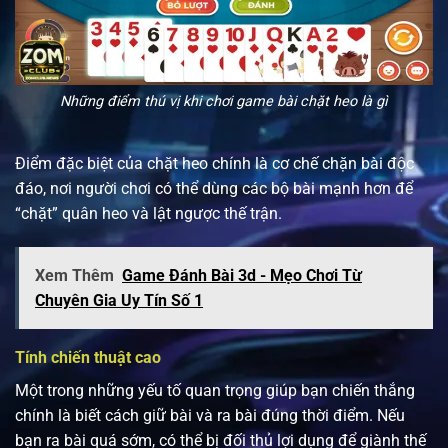
Những điểm thú vị khi chơi game bài chặt heo là gì
Điểm đặc biệt của chặt heo chính là cơ chế chặn bài độc
đáo, nơi người chơi có thể dùng các bộ bài mạnh hơn để
“chặt” quân heo và lật ngược thế trận.
Xem Thêm
Game Đánh Bài 3d - Mẹo Chơi Từ
Chuyên Gia Uy Tín Số 1
Tính chiến thuật cao
Một trong những yếu tố quan trọng giúp bạn chiến thắng
chính là biết cách giữ bài và ra bài đúng thời điểm. Nếu
bạn ra bài quá sớm, có thể bị đối thủ lợi dụng để giành thế