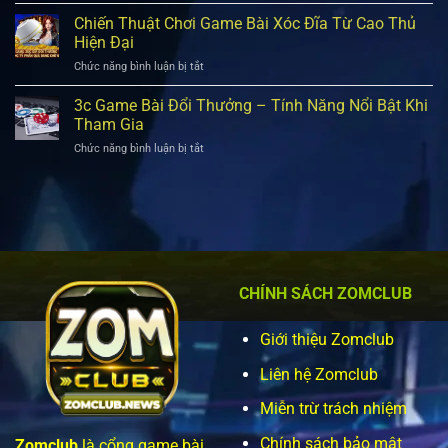
Luật
Chiến
Cho
Chơi
Chiến Thuật Chơi Game Bài Xóc Đĩa Từ Cao Thủ
Thuật
Người
Game
Chơi
Hiện Đại
Mới
Bài
Từ
Chức năng bình luận bị tắt
ở
Xì
Chuyên
Chiến
Tố
Gia
Thuật
3c Game Bài Đổi Thưởng – Tính Năng Nổi Bật Khi
Đổi
Số
Chơi
Thưởng
Tham Gia
1
Game
Chuẩn
Chức năng bình luận bị tắt
ở
Bài
Xác
3c
Xóc
Cho
Game
Đĩa
Newbie
Bài
Từ
Đổi
Cao
Thưởng
Thủ
–
Hiện
Tính
Đại
Năng
CHÍNH SÁCH ZOMCLUB
Nổi
Bật
Khi
Giới thiệu Zomclub
Tham
Gia
Liên hệ Zomclub
Miễn trừ trách nhiệm
Chính sách bảo mật
Zomclub
là cổng game bài