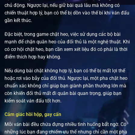
chủ động. Ngược lại, nếu giữ bài quá lâu mà không có
chiến thuật hợp lý, bạn có thể bị dồn vào thế bí khi ván đấu
gần kết thúc.
Đặc biệt, trong game chặt heo, việc sử dụng các bộ bài
mạnh để chặn quân heo của đối thủ là một nghệ thuật. Khi
có cơ hội chặt heo, bạn cần xem xét liệu đó có phải là thời
điểm thích hợp hay không.
Nếu dùng bài chặt không hợp lý, bạn có thể bị mất lợi thế
hoặc rơi vào bẫy của đối thủ. Ngược lại, một pha chặt heo
chuẩn xác không chỉ giúp bạn giành phần thưởng lớn mà
còn khiến đối thủ mất đi quân bài quan trọng, giúp bạn
kiểm soát ván đấu tốt hơn.
Cảm giác hồi hộp, gay cấn
Mỗi ván bài đều chứa đựng nhiều tình huống bất ngờ. Có
những lúc bạn đang chiếm ưu thế nhưng chỉ cần một pha