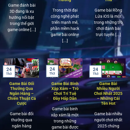
Game đánh bài
Trong thời đại
Game bài Rồng
3D đang là xu
công nghệ phát
Lửa iOS là một
hướng nổi bật
triển mạnh mẽ,
trong những trò
trong thế giới
phần mềm hack
chơi đánh bài
game online [...]
game bài online
trực tuyến [...]
[...]
24
24
24
Th3
Th3
Th3
Game Bài Đổi
Game Bài Binh
Game Bài
Thưởng Qua
Xập Xám – Trò
Nhiều Người
Ngân Hàng –
Chơi Trí Tuệ
Chơi Nhất 2025
Chiến Thuật Cá
Đầy Hấp Dẫn
– Những Cái
Cược
Tên Hot
Game bài binh
Game bài đổi
Game bài nhiều
xập xám là một
thưởng qua
người chơi nhất
trong những
ngân hàng
2025 chứng
game bài được