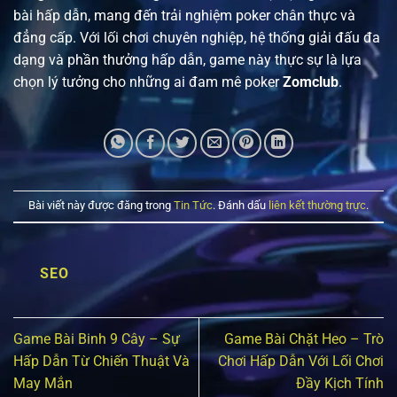
bài hấp dẫn, mang đến trải nghiệm poker chân thực và
đẳng cấp. Với lối chơi chuyên nghiệp, hệ thống giải đấu đa
dạng và phần thưởng hấp dẫn, game này thực sự là lựa
chọn lý tưởng cho những ai đam mê poker
Zomclub
.
Bài viết này được đăng trong
Tin Tức
. Đánh dấu
liên kết thường trực
.
SEO
Game Bài Binh 9 Cây – Sự
Game Bài Chặt Heo – Trò
Hấp Dẫn Từ Chiến Thuật Và
Chơi Hấp Dẫn Với Lối Chơi
May Mắn
Đầy Kịch Tính