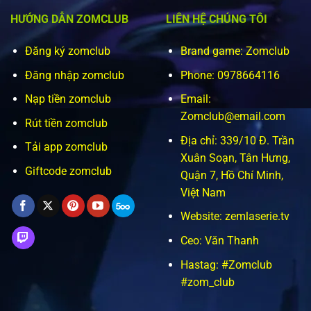
HƯỚNG DẪN ZOMCLUB
LIÊN HỆ CHÚNG TÔI
Đăng ký zomclub
Brand game: Zomclub
Đăng nhập zomclub
Phone: 0978664116
Nạp tiền zomclub
Email:
Zomclub@email.com
Rút tiền zomclub
Địa chỉ: 339/10 Đ. Trần
Tải app zomclub
Xuân Soạn, Tân Hưng,
Giftcode zomclub
Quận 7, Hồ Chí Minh,
Việt Nam
Website:
zemlaserie.tv
Ceo: Văn Thanh
Hastag: #Zomclub
#zom_club