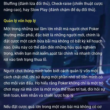
Bluffing (đánh lừa đối thủ), Check-raise (chiến thuật cược
nâng cao), hay Slow Play (đánh chậm để dụ đối thủ).
Quản lý vốn hợp lý
Một trong những sai lầm lớn nhất mà người chơi Poker
thường mắc phải, đặc biệt là những người mới, chính là
đặt cược một cách bừa bãi mà không có bất kỳ kế hoạch
nào. Điều này có thể dẫn đến những hậu quả nghiêm
trọng, khiến bạn mất kiểm soát tài chính và nhanh chóng
rơi vào tình trạng thua lỗ.
Người chơi thông minh luôn biết cách quản lý vốn một
cách chặt chẽ, chỉ sử dụng một phần nhỏ số tiền mình có
cho mỗi ván đấu. Họ hiểu rằng Poker không chỉ là một trò
chơi may rủi mà còn là một môn thể thao trí tuệ, đòi hỏi sự
tính toán, kiên nhẫn và chiến lược hợp lý.
Nếu đặt cược quá lớn trong một ván bài mà không có cơ