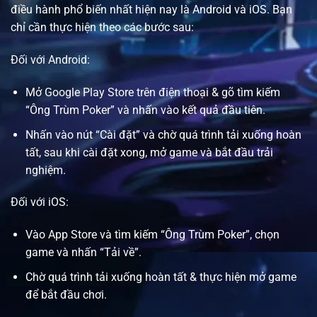
điều hành phổ biến nhất hiện nay là Android và iOS. Bạn
chỉ cần thực hiện theo các bước sau:
Đối với Android:
Mở Google Play Store trên điện thoại & gõ tìm kiếm
“Ông Trùm Poker” và nhấn vào kết quả đầu tiên.
Nhấn vào nút “Cài đặt” và chờ quá trình tải xuống hoàn
tất, sau khi cài đặt xong, mở game và bắt đầu trải
nghiệm.
Đối với iOS:
Vào App Store và tìm kiếm “Ông Trùm Poker”, chọn
game và nhấn “Tải về”.
Chờ quá trình tải xuống hoàn tất & thực hiện mở game
để bắt đầu chơi.