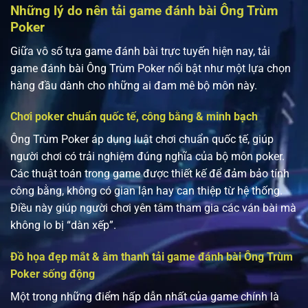
Những lý do nên tải game đánh bài Ông Trùm
Poker
Giữa vô số tựa game đánh bài trực tuyến hiện nay, tải
game đánh bài Ông Trùm Poker nổi bật như một lựa chọn
hàng đầu dành cho những ai đam mê bộ môn này.
Chơi poker chuẩn quốc tế, công bằng & minh bạch
Ông Trùm Poker áp dụng luật chơi chuẩn quốc tế, giúp
người chơi có trải nghiệm đúng nghĩa của bộ môn poker.
Các thuật toán trong game được thiết kế để đảm bảo tính
công bằng, không có gian lận hay can thiệp từ hệ thống.
Điều này giúp người chơi yên tâm tham gia các ván bài mà
không lo bị “dàn xếp”.
Đồ họa đẹp mắt & âm thanh tải game đánh bài Ông Trùm
Poker sống động
Một trong những điểm hấp dẫn nhất của game chính là