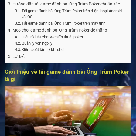
Hướng dẫn tải game đánh bài Ông Trùm Poker chuẩn xác
Tải game đánh bài Ông Trùm Poker trên điện thoại Android
và iOS
Tải game đánh bài Ông Trùm Poker trên máy tính
Mẹo chơi game đánh bài Ông Trùm Poker dễ thắng
Hiểu rõ luật chơi & chiến thuật poker
Quản lý vốn hợp lý
Kiểm soát tâm lý khi chơi
Lời kết
Giới thiệu về tải game đánh bài Ông Trùm Poker
là gì