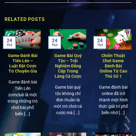
RELATED POSTS
24
24
24
Th3
Th3
Th3
Game Đánh Bài
Game Bài Quý
Chiến Thuật
Tiến Lên –
Tộc – Trải
Chơi Game
Luật Đặt Cược
Nghiệm Đẳng
Đánh Bài
Từ Chuyên Gia
Cấp Trong
Online Từ Cao
Làng Cá Cược
Thủ Số 1
Game đánh bài
Game bài quý
Game đánh bài
Tiến Lên
tộc không chỉ
online đã trở
zomclub là một
đơn thuần là
thành một hình
trong những trò
một trò chơi cá
thức giải trí phổ
chơi bài phổ
cược mà [...]
biến nhờ [...]
biến [...]