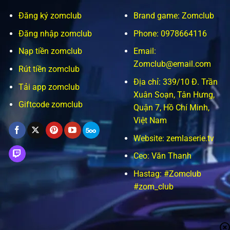
Đăng ký zomclub
Brand game: Zomclub
Đăng nhập zomclub
Phone: 0978664116
Nạp tiền zomclub
Email:
Zomclub@email.com
Rút tiền zomclub
Địa chỉ: 339/10 Đ. Trần
Tải app zomclub
Xuân Soạn, Tân Hưng,
Giftcode zomclub
Quận 7, Hồ Chí Minh,
Việt Nam
Website:
zemlaserie.tv
Ceo: Văn Thanh
Hastag: #Zomclub
#zom_club