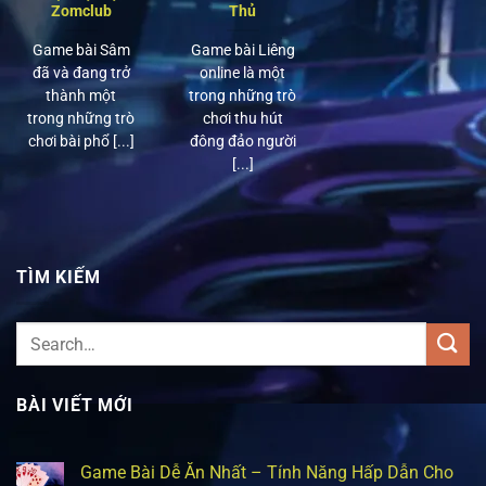
Zomclub
Thủ
Game bài Sâm
Game bài Liêng
đã và đang trở
online là một
thành một
trong những trò
trong những trò
chơi thu hút
chơi bài phổ [...]
đông đảo người
[...]
TÌM KIẾM
BÀI VIẾT MỚI
Game Bài Dễ Ăn Nhất – Tính Năng Hấp Dẫn Cho