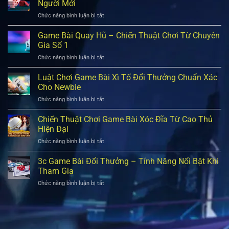
Người Mới
Chức năng bình luận bị tắt
ở
Game
Bài
Game Bài Quay Hũ – Chiến Thuật Chơi Từ Chuyên
Dễ
Gia Số 1
Ăn
Chức năng bình luận bị tắt
ở
Nhất
Game
–
Bài
Luật Chơi Game Bài Xì Tố Đổi Thưởng Chuẩn Xác
Tính
Quay
Năng
Cho Newbie
Hũ
Hấp
Chức năng bình luận bị tắt
ở
–
Dẫn
Luật
Chiến
Cho
Chơi
Chiến Thuật Chơi Game Bài Xóc Đĩa Từ Cao Thủ
Thuật
Người
Game
Chơi
Hiện Đại
Mới
Bài
Từ
Chức năng bình luận bị tắt
ở
Xì
Chuyên
Chiến
Tố
Gia
Thuật
3c Game Bài Đổi Thưởng – Tính Năng Nổi Bật Khi
Đổi
Số
Chơi
Thưởng
Tham Gia
1
Game
Chuẩn
Chức năng bình luận bị tắt
ở
Bài
Xác
3c
Xóc
Cho
Game
Đĩa
Newbie
Bài
Từ
Đổi
Cao
Thưởng
Thủ