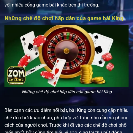
với nhiều cổng game bài khác trên thị trường.
Những chế độ chơi hấp dẫn của game bài King
Những chế độ chơi hấp dẫn của game bài King
Bên cạnh các ưu điểm nổi bật, bài King còn cung cấp nhiều
chế độ chơi khác nhau, phù hợp với từng nhu cầu và phong
cách của người chơi. Trước khi đi vào các chế độ chơi phổ
biến nhất, hãy cùng tìm hiểu vì sao King lại thu hút đông