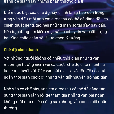
tranh để giành lấy những phần thưởng giá trị.
Điểm đặc biệt của chế độ này chính là sự hấp dẫn trong
từng ván đấu mỗi anh em cược thủ có thể dễ dàng đều có
chiến thuật riêng, tạo nên những màn so tài đầy gay cấn.
Nếu bạn đang tìm kiếm một sân chơi uy tín và chất lượng,
bài King chắc chắn sẽ là lựa chọn lý tưởng.
Chế độ chơi nhanh
Với những người không có nhiều thời gian nhưng vẫn
muốn tận hưởng niềm vui cá cược, chế độ chơi nhanh là
lựa chọn tuyệt vời. Các ván bài diễn ra với tốc độ cao, rút
ngắn thời gian chờ đợi nhưng vẫn giữ nguyên độ hấp dẫn.
Nhờ vào cơ chế này, anh em cược thủ có thể dễ dàng tận
dụng thời gian rảnh rỗi để tham gia những ván bài ngắn,
không mất quá nhiều công sức nhưng vẫn có cơ hội nhận
thưởng.