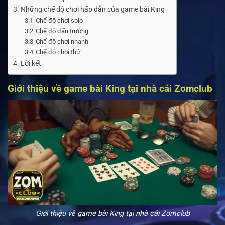
Những chế độ chơi hấp dẫn của game bài King
Chế độ chơi solo
Chế độ đấu trường
Chế độ chơi nhanh
Chế độ chơi thử
Lời kết
Giới thiệu về game bài King tại nhà cái Zomclub
Giới thiệu về game bài King tại nhà cái Zomclub