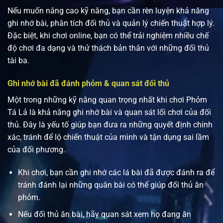
Nếu muốn nâng cao kỹ năng, bạn cần rèn luyện khả năng
ghi nhớ bài, phân tích đối thủ và quản lý chiến thuật hợp lý.
Đặc biệt, khi chơi online, bạn có thể trải nghiệm nhiều chế
độ chơi đa dạng và thử thách bản thân với những đối thủ
tài ba.
Ghi nhớ bài đã đánh phỏm & quan sát đối thủ
Một trong những kỹ năng quan trọng nhất khi chơi Phỏm
Tá Lả là khả năng ghi nhớ bài và quan sát lối chơi của đối
thủ. Đây là yếu tố giúp bạn đưa ra những quyết định chính
xác, tránh để lộ chiến thuật của mình và tận dụng sai lầm
của đối phương.
Khi chơi, bạn cần ghi nhớ các lá bài đã được đánh ra để
tránh đánh lại những quân bài có thể giúp đối thủ ăn
phỏm.
Nếu đối thủ ăn bài, hãy quan sát xem họ đang ăn