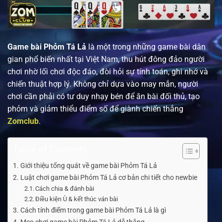
Game bài Phỏm Tá Lả
là một trong những game bài dân
gian phổ biến nhất tại Việt Nam, thu hút đông đảo người
chơi nhờ lối chơi độc đáo, đòi hỏi sự tính toán, ghi nhớ và
chiến thuật hợp lý. Không chỉ dựa vào may mắn, người
chơi cần phải có tư duy nhạy bén để ăn bài đối thủ, tạo
phỏm và giảm thiểu điểm số để giành chiến thắng
Zomclub
.
Table of Contents
Giới thiệu tổng quát về game bài Phỏm Tá Lả
Luật chơi game bài Phỏm Tá Lả cơ bản chi tiết cho newbie
Cách chia & đánh bài
Điều kiện Ù & kết thúc ván bài
Cách tính điểm trong game bài Phỏm Tá Lả là gì