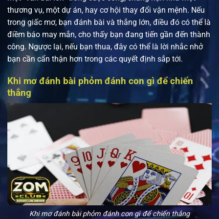
thương vụ, một dự án, hay cơ hội thay đổi vận mệnh. Nếu
trong giấc mơ, bạn đánh bài và thắng lớn, điều đó có thể là
điềm báo may mắn, cho thấy bạn đang tiến gần đến thành
công. Ngược lại, nếu bạn thua, đây có thể là lời nhắc nhở
bạn cần cẩn thận hơn trong các quyết định sắp tới.
Khi mơ đánh bài phỏm đánh con gì để chiến
thắng
Khi mơ đánh bài phỏm đánh con gì để chiến thắng