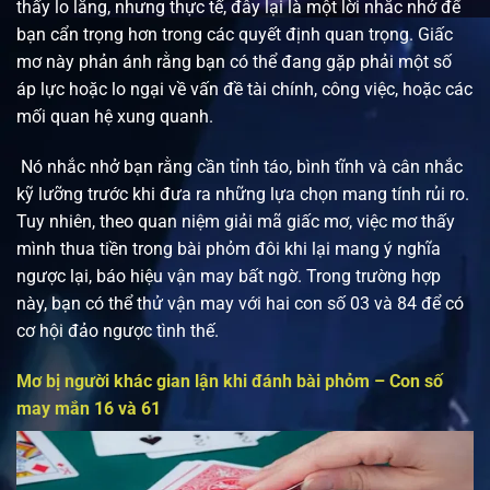
thấy lo lắng, nhưng thực tế, đây lại là một lời nhắc nhở để
bạn cẩn trọng hơn trong các quyết định quan trọng. Giấc
mơ này phản ánh rằng bạn có thể đang gặp phải một số
áp lực hoặc lo ngại về vấn đề tài chính, công việc, hoặc các
mối quan hệ xung quanh.
Nó nhắc nhở bạn rằng cần tỉnh táo, bình tĩnh và cân nhắc
kỹ lưỡng trước khi đưa ra những lựa chọn mang tính rủi ro.
Tuy nhiên, theo quan niệm giải mã giấc mơ, việc mơ thấy
mình thua tiền trong bài phỏm đôi khi lại mang ý nghĩa
ngược lại, báo hiệu vận may bất ngờ. Trong trường hợp
này, bạn có thể thử vận may với hai con số 03 và 84 để có
cơ hội đảo ngược tình thế.
Mơ bị người khác gian lận khi đánh bài phỏm – Con số
may mắn 16 và 61