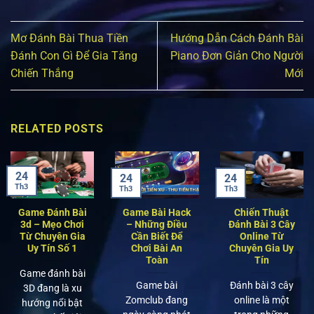
Mơ Đánh Bài Thua Tiền
Hướng Dẫn Cách Đánh Bài
Đánh Con Gì Để Gia Tăng
Piano Đơn Giản Cho Người
Chiến Thắng
Mới
RELATED POSTS
24
24
24
Th3
Th3
Th3
Game Đánh Bài
Game Bài Hack
Chiến Thuật
3d – Mẹo Chơi
– Những Điều
Đánh Bài 3 Cây
Từ Chuyên Gia
Cần Biết Để
Online Từ
Uy Tín Số 1
Chơi Bài An
Chuyên Gia Uy
Toàn
Tín
Game đánh bài
Game bài
Đánh bài 3 cây
3D đang là xu
Zomclub đang
online là một
hướng nổi bật