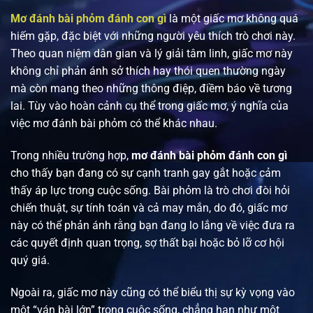
Mơ đánh bài phỏm đánh con gì
là một giấc mơ không quá
hiếm gặp, đặc biệt với những người yêu thích trò chơi này.
Theo quan niệm dân gian và lý giải tâm linh, giấc mơ này
không chỉ phản ánh sở thích hay thói quen thường ngày
mà còn mang theo những thông điệp, điềm báo về tương
lai. Tùy vào hoàn cảnh cụ thể trong giấc mơ, ý nghĩa của
việc mơ đánh bài phỏm có thể khác nhau.
Trong nhiều trường hợp,
mơ đánh bài phỏm đánh con gì
cho thấy bạn đang có sự cạnh tranh gay gắt hoặc cảm
thấy áp lực trong cuộc sống. Bài phỏm là trò chơi đòi hỏi
chiến thuật, sự tính toán và cả may mắn, do đó, giấc mơ
này có thể phản ánh rằng bạn đang lo lắng về việc đưa ra
các quyết định quan trọng, sợ thất bại hoặc bỏ lỡ cơ hội
quý giá.
Ngoài ra, giấc mơ này cũng có thể biểu thị sự kỳ vọng vào
một “ván bài lớn” trong cuộc sống, chẳng hạn như một