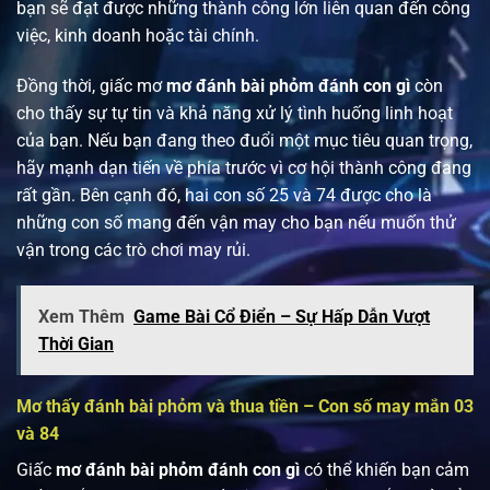
bạn sẽ đạt được những thành công lớn liên quan đến công
việc, kinh doanh hoặc tài chính.
Đồng thời, giấc mơ
mơ đánh bài phỏm đánh con gì
còn
cho thấy sự tự tin và khả năng xử lý tình huống linh hoạt
của bạn. Nếu bạn đang theo đuổi một mục tiêu quan trọng,
hãy mạnh dạn tiến về phía trước vì cơ hội thành công đang
rất gần. Bên cạnh đó, hai con số 25 và 74 được cho là
những con số mang đến vận may cho bạn nếu muốn thử
vận trong các trò chơi may rủi.
Xem Thêm
Game Bài Cổ Điển – Sự Hấp Dẫn Vượt
Thời Gian
Mơ thấy đánh bài phỏm và thua tiền – Con số may mắn 03
và 84
Giấc
mơ đánh bài phỏm đánh con gì
có thể khiến bạn cảm