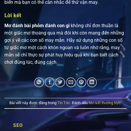
biến mà bạn có thể cân nhắc để thử vận may.
Lời kết
Mơ đánh bài phỏm đánh con gì
không chỉ đơn thuần là
một giấc mơ thoáng qua mà đôi khi còn mang đến những
gợi ý về các con số may mắn. Hãy sử dụng những con số
từ giấc mơ một cách khôn ngoan và luôn nhớ rằng, may
mắn sẽ chỉ thực sự phát huy hiệu quả khi bạn biết cách
chơi đúng lúc, đúng cách.
Bài viết này được đăng trong
Tin Tức
. Đánh dấu
liên kết thường trực
.
SEO