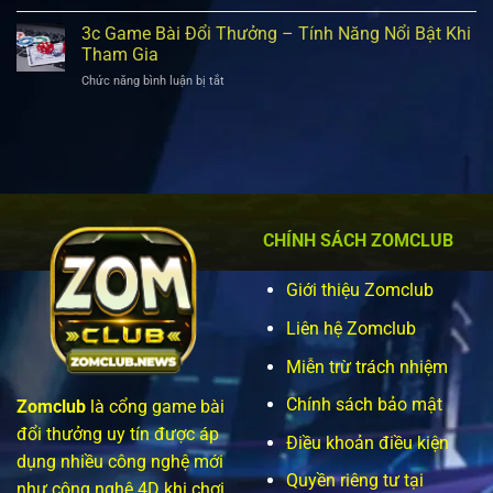
Chiến
Tố
Gia
Thuật
3c Game Bài Đổi Thưởng – Tính Năng Nổi Bật Khi
Đổi
Số
Chơi
Thưởng
Tham Gia
1
Game
Chuẩn
Chức năng bình luận bị tắt
ở
Bài
Xác
3c
Xóc
Cho
Game
Đĩa
Newbie
Bài
Từ
Đổi
Cao
Thưởng
Thủ
–
Hiện
Tính
Đại
Năng
CHÍNH SÁCH ZOMCLUB
Nổi
Bật
Khi
Giới thiệu Zomclub
Tham
Gia
Liên hệ Zomclub
Miễn trừ trách nhiệm
Chính sách bảo mật
Zomclub
là cổng game bài
đổi thưởng uy tín được áp
Điều khoản điều kiện
dụng nhiều công nghệ mới
Quyền riêng tư tại
như công nghệ 4D khi chơi