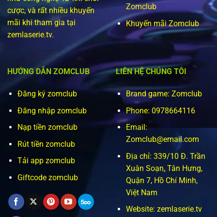
Zomclub
cược, và rất nhiều khuyến
mãi khi tham gia tại
Khuyến mãi Zomclub
zemlaserie.tv.
HƯỚNG DẪN ZOMCLUB
LIÊN HỆ CHÚNG TÔI
Đăng ký zomclub
Brand game: Zomclub
Đăng nhập zomclub
Phone: 0978664116
Nạp tiền zomclub
Email:
Zomclub@email.com
Rút tiền zomclub
Địa chỉ: 339/10 Đ. Trần
Tải app zomclub
Xuân Soạn, Tân Hưng,
Giftcode zomclub
Quận 7, Hồ Chí Minh,
Việt Nam
Website:
zemlaserie.tv