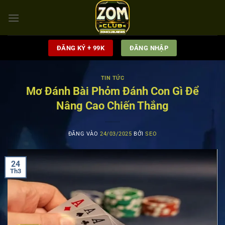
Bỏ
qua
nội
dung
ĐĂNG KÝ + 99K
ĐĂNG NHẬP
TIN TỨC
Mơ Đánh Bài Phỏm Đánh Con Gì Để
Nâng Cao Chiến Thắng
ĐĂNG VÀO
24/03/2025
BỞI
SEO
24
Th3