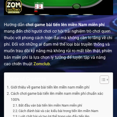
Hướng dẫn
chơi game bài tiến lên miền Nam miễn phí
mang đến cho người chơi cơ hội trải nghiệm trò chơi quen
thuộc với phong cách hiện đại mà không cần lo lắng về chi
phí. Đối với những ai đam mê thể loại bài truyền thống và
muốn trau dồi kỹ năng mà không rủi ro mất tiền thật, phiên
bản miễn phí là lựa chọn lý tưởng để luyện tập và nâng
cao chiến thuật
Zomclub
.
Table of Contents
Giới thiệu về game bài tiến lên miền nam miễn phí
Cách chơi game bài tiến lên miền nam miễn phí chuẩn xác
100%
Bắt đầu ván bài tiến lên miền Nam miễn phí
Cách đánh bài và các kiểu bài trong tiến lên miền Nam
Luật chặt bài và tạo lợi thế trong ván đấu tiến lên