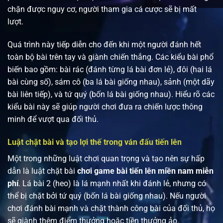
chặn được nguy cơ, người tham gia cá cược sẽ bị mất
lượt.
Quá trình này tiếp diễn cho đến khi một người đánh hết
toàn bộ bài trên tay và giành chiến thắng. Các kiểu bài phổ
biến bao gồm: bài rác (đánh từng lá bài đơn lẻ), đôi (hai lá
bài cùng số), sám cô (ba lá bài giống nhau), sảnh (một dãy
bài liên tiếp), và tứ quý (bốn lá bài giống nhau). Hiểu rõ các
kiểu bài này sẽ giúp người chơi đưa ra chiến lược thông
minh để vượt qua đối thủ.
Luật chặt bài và tạo lợi thế trong ván đấu tiến lên
Một trong những luật chơi quan trọng và tạo nên sự hấp
dẫn là luật chặt bài
chơi game bài tiến lên miền nam miễn
phí
. Lá bài 2 (heo) là lá mạnh nhất khi đánh lẻ, nhưng có
thể bị chặt bởi tứ quý (bốn lá bài giống nhau). Nếu người
chơi đánh bài mạnh và chặt thành công bài của đối thủ, họ
sẽ giành thêm điểm thưởng hoặc tiền thưởng ảo.