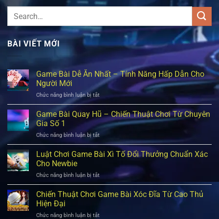
BÀI VIẾT MỚI
Game Bài Dễ Ăn Nhất – Tính Năng Hấp Dẫn Cho
Người Mới
Chức năng bình luận bị tắt
ở
Game
Bài
Game Bài Quay Hũ – Chiến Thuật Chơi Từ Chuyên
Dễ
Gia Số 1
Ăn
Chức năng bình luận bị tắt
ở
Nhất
Game
–
Bài
Luật Chơi Game Bài Xì Tố Đổi Thưởng Chuẩn Xác
Tính
Quay
Năng
Cho Newbie
Hũ
Hấp
Chức năng bình luận bị tắt
ở
–
Dẫn
Luật
Chiến
Cho
Chơi
Chiến Thuật Chơi Game Bài Xóc Đĩa Từ Cao Thủ
Thuật
Người
Game
Chơi
Hiện Đại
Mới
Bài
Từ
Chức năng bình luận bị tắt
ở
Xì
Chuyên