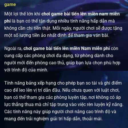
game
Một lợi thế lớn khi
chơi game bài tiến lên miền nam miễn
phí
là bạn có thể tận dụng nhiều tính năng hấp dẫn mà
không cần chi tiền thật. Mỗi ngày, người chơi sẽ được tặng
một số lượng tiền ảo nhất định để tham gia ván bài.
Ngoài ra,
chơi game bài tiến lên miền Nam miễn phí
còn
cung cấp các phòng chơi đa dạng, từ phòng dành cho
người mới đến phòng cao thủ, giúp bạn lựa chọn phù hợp
với trình độ của mình.
Tính năng bảng xếp hạng cho phép bạn so tài và ghi điểm
cao để leo lên vị trí dẫn đầu. Nếu chưa quen với luật chơi,
bạn có thể tham gia các phòng luyện tập, nơi không có áp
lực thắng thua mà chỉ tập trung vào việc rèn luyện kỹ năng.
Các tính năng này giúp người chơi nâng cao trình độ và
mang đến trải nghiệm giải trí hấp dẫn, thoải mái.