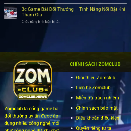
Chiến
Tố
Gia
Thuật
3c Game Bài Đổi Thưởng – Tính Năng Nổi Bật Khi
Đổi
Số
Chơi
Thưởng
Tham Gia
1
Game
Chuẩn
Chức năng bình luận bị tắt
ở
Bài
Xác
3c
Xóc
Cho
Game
Đĩa
Newbie
Bài
Từ
Đổi
Cao
Thưởng
Thủ
–
Hiện
Tính
Đại
Năng
CHÍNH SÁCH ZOMCLUB
Nổi
Bật
Khi
Giới thiệu Zomclub
Tham
Gia
Liên hệ Zomclub
Miễn trừ trách nhiệm
Chính sách bảo mật
Zomclub
là cổng game bài
đổi thưởng uy tín được áp
Điều khoản điều kiện
dụng nhiều công nghệ mới
Quyền riêng tư tại
như công nghệ 4D khi chơi