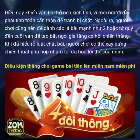
Điều này khiến ván bài trở nên kịch tính, vì mọi người đều
phải tính toán cẩn thận để tránh bị chặt. Ngoài ra, người
chơi cũng nên để dành các lá bài mạnh như 2 hoặc tứ quý
đến cuối ván để tạo bất ngờ, gia tăng cơ hội chiến thắng.
Khi đã hiểu rõ luật chặt bài, người chơi có thể xây dựng
chiến thuật phù hợp nhằm tối đa hóa lợi thế của mình.
Điều kiện thắng chơi game bài tiến lên miền nam miễn phí