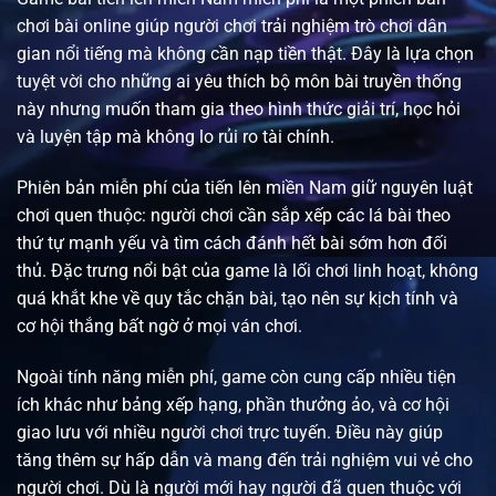
chơi bài online giúp người chơi trải nghiệm trò chơi dân
gian nổi tiếng mà không cần nạp tiền thật. Đây là lựa chọn
tuyệt vời cho những ai yêu thích bộ môn bài truyền thống
này nhưng muốn tham gia theo hình thức giải trí, học hỏi
và luyện tập mà không lo rủi ro tài chính.
Phiên bản miễn phí của tiến lên miền Nam giữ nguyên luật
chơi quen thuộc: người chơi cần sắp xếp các lá bài theo
thứ tự mạnh yếu và tìm cách đánh hết bài sớm hơn đối
thủ. Đặc trưng nổi bật của game là lối chơi linh hoạt, không
quá khắt khe về quy tắc chặn bài, tạo nên sự kịch tính và
cơ hội thắng bất ngờ ở mọi ván chơi.
Ngoài tính năng miễn phí, game còn cung cấp nhiều tiện
ích khác như bảng xếp hạng, phần thưởng ảo, và cơ hội
giao lưu với nhiều người chơi trực tuyến. Điều này giúp
tăng thêm sự hấp dẫn và mang đến trải nghiệm vui vẻ cho
người chơi. Dù là người mới hay người đã quen thuộc với