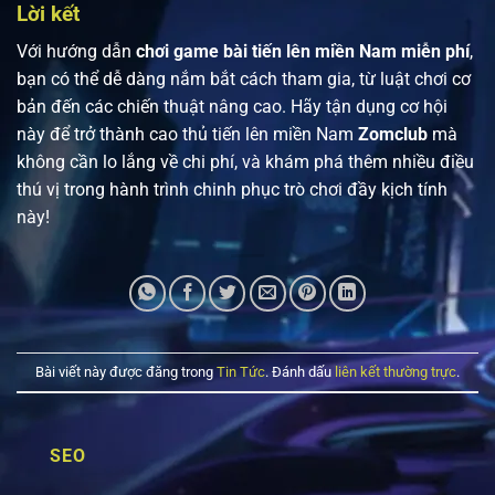
Lời kết
Với hướng dẫn
chơi game bài tiến lên miền Nam miễn phí
,
bạn có thể dễ dàng nắm bắt cách tham gia, từ luật chơi cơ
bản đến các chiến thuật nâng cao. Hãy tận dụng cơ hội
này để trở thành cao thủ tiến lên miền Nam
Zomclub
mà
không cần lo lắng về chi phí, và khám phá thêm nhiều điều
thú vị trong hành trình chinh phục trò chơi đầy kịch tính
này!
Bài viết này được đăng trong
Tin Tức
. Đánh dấu
liên kết thường trực
.
SEO