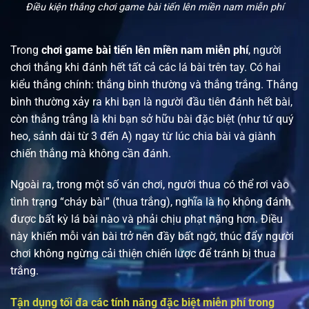
Điều kiện thắng chơi game bài tiến lên miền nam miễn phí
Trong
chơi game bài tiến lên miền nam miễn phí
, người
chơi thắng khi đánh hết tất cả các lá bài trên tay. Có hai
kiểu thắng chính: thắng bình thường và thắng trắng. Thắng
bình thường xảy ra khi bạn là người đầu tiên đánh hết bài,
còn thắng trắng là khi bạn sở hữu bài đặc biệt (như tứ quý
heo, sảnh dài từ 3 đến A) ngay từ lúc chia bài và giành
chiến thắng mà không cần đánh.
Ngoài ra, trong một số ván chơi, người thua có thể rơi vào
tình trạng “cháy bài” (thua trắng), nghĩa là họ không đánh
được bất kỳ lá bài nào và phải chịu phạt nặng hơn. Điều
này khiến mỗi ván bài trở nên đầy bất ngờ, thúc đẩy người
chơi không ngừng cải thiện chiến lược để tránh bị thua
trắng.
Tận dụng tối đa các tính năng đặc biệt miễn phí trong